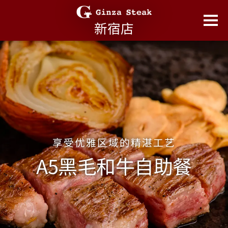
涩谷店
涩谷宇田川店
惠比寿店
新宿店
赤坂店
享受优雅区域的精湛工艺
A5黑毛和牛自助餐